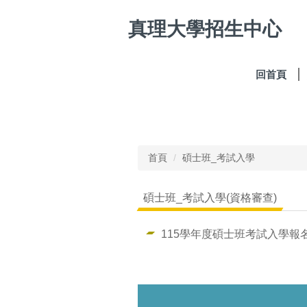
跳
真理大學招生中心
到
主
要
內
回首頁
容
區
首頁
碩士班_考試入學
碩士班_考試入學(資格審查)
115學年度碩士班考試入學報