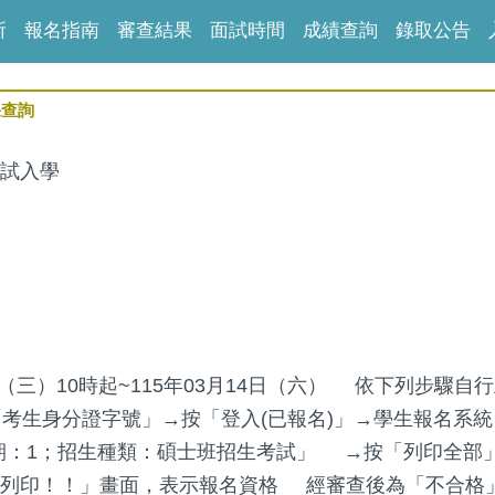
所
報名指南
審查結果
面試時間
成績查詢
錄取公告
果查詢
考試入學
11日（三）10時起~115年03月14日（六） 依下列步驟
考生身分證字號」→按「登入(已報名)」→學生報名系
；學期：1；招生種類：碩士班招生考試」 →按「列印全部
供列印！！」畫面，表示報名資格 經審查後為「不合格