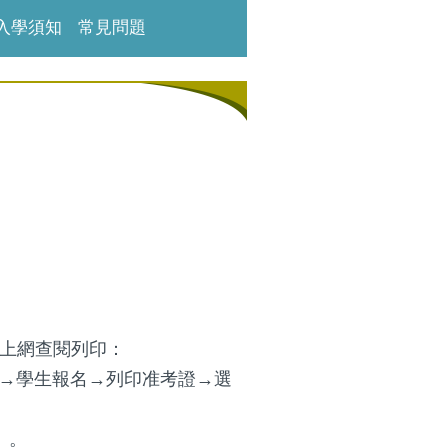
入學須知
常見問題
自行上網查閱列印：
統→學生報名→列印准考證→選
」
」。