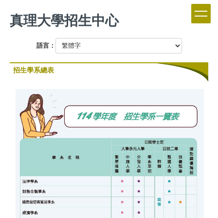
跳
真理大學招生中心
到
主
要
語言：
內
容
區
招生學系總表