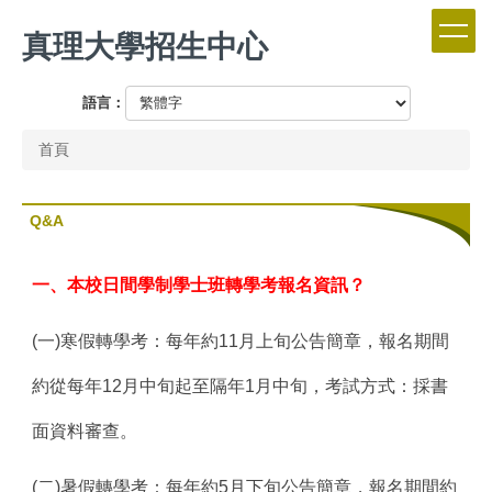
跳
真理大學招生中心
到
主
要
語言：
內
容
首頁
區
Q&A
一、本校日間學制學士班轉學考報名資訊？
(
一)
寒假轉學考：每年約11月上旬公告簡章，報名期間
約從每年12月中旬起至隔年1月中旬，考試方式：採書
面資料審查。
(
二)
暑假轉學考：每年約5月下旬公告簡章，報名期間約