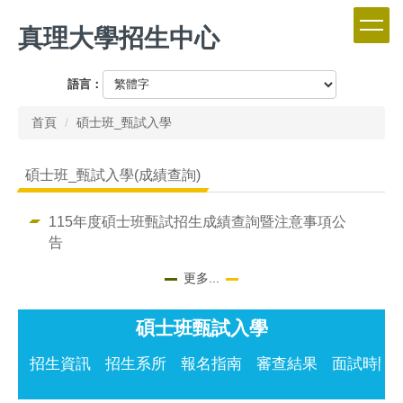
跳
真理大學招生中心
到
主
要
語言：
內
容
首頁
碩士班_甄試入學
區
碩士班_甄試入學(成績查詢)
115年度碩士班甄試招生成績查詢暨注意事項公
告
更多...
碩士班甄試入學
招生資訊
招生系所
報名指南
審查結果
面試時間