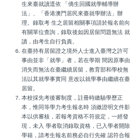
生來臺就讀逕依 「僑生回國就學輔導辦
法」、「香港澳門居民來臺就學辦法」辦
理。錄取考 生之居留相關事項請於報名前向
有關單位查詢，錄取後如因居留問題無法 就
讀，由考生自行負責。
在臺持有居留證之境外人士進入臺灣之許可
事由並非「就學」者，若在學期 間因原事由
消失而無法在臺繼續居留，教育部和學校無
法以其就學事實同 意改以就學事由繼續在臺
居留。
本校採先考後審制度，註冊時繳驗學歷正
本，惟同等學力考生報名時 須繳證明文件影
本以供審核，若報考資格不符規定，一經發
現，未入 學者取消錄取資格，已入學者開除
學籍，請考生報名前務必自行先確 認符合報