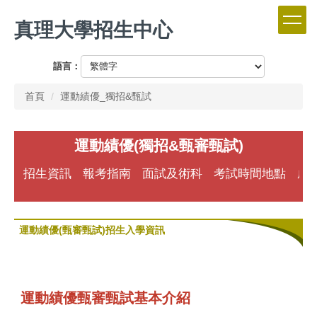
跳
真理大學招生中心
到
主
要
語言：
內
容
首頁
運動績優_獨招&甄試
區
運動績優(獨招&甄審甄試)
招生資訊
報考指南
面試及術科
考試時間地點
成
運動績優(甄審甄試)招生入學資訊
運動績優甄審甄試基本介紹