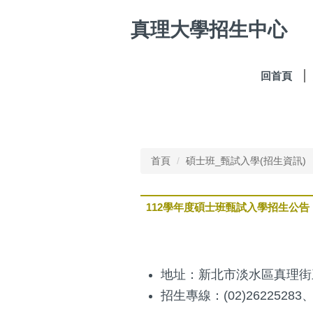
跳
真理大學招生中心
到
主
要
內
回首頁
容
區
首頁
碩士班_甄試入學(招生資訊)
112學年度碩士班甄試入學招生公告
地址：新北市淡水區真理街
招生專線：
(02)26225283