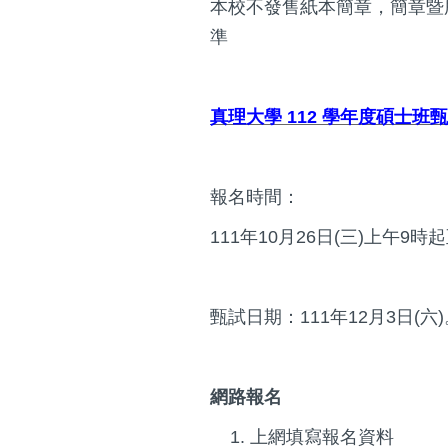
本校不發售紙本簡章，簡章暨
準
真理大學
112
學年度碩士班甄
報名時間：
111
年
10
月
26
日
(
三
)
上午
9
時起
甄試日期：
111
年
12
月
3
日
(
六
)
網路報名
上網填寫報名資料