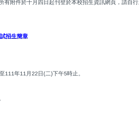
所有附件於十月四日起刊登於本校招生資訊網頁，請自行
試招生簡章
至
111
年
11
月
22
日
(
二
)
下午
5
時止。
。