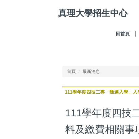
跳
真理大學招生中心
到
主
要
內
回首頁
容
區
首頁
最新消息
111學年度四技二專「甄選入學」
111學年度四
料及繳費相關事