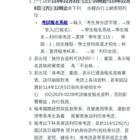
(一) 請於
114年12月3日（三）10時起~114年12月
6日（六）12時止
依下列 步驟自行上網查閱列
印：
考試報名系統
→輸入「考生身分證字號」→按
「登入(已報名)」 →學生報名系統→學生報
名→列印准考證→選擇「學年度:115； 學
期：1；招生種類：學士班特殊選才招生；科
系：選擇報考科系」 →按「列印全部」
若出現「無符合資料可供列印！！」畫面，表示報
名資格經審查後 為「不合格」。
若出現「准考證」畫面，表示已通過報名資格審
查。請仔細核對准 考證上各項資料，若有錯誤
應於114年12月5日前向本校招生中
心 (02)2629-0228申請修改報名資料，否則影
響權益，自行負責。
報考國際經營與貿易學系、音樂應用學系、運動管
理學系考生為書 面審查無須列印准考證。
報考以下科系者請列印准考證，並於114/12/6(六)
面試當日攜帶有 照片的身份證件(包括身分證、居
留證、駕照、健保卡)、准考證及學系所規定之應