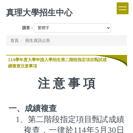
跳
真理大學招生中心
到
主
要
語言：
內
容
首頁
招生資訊公告
區
114學年度大學申請入學招生第二階段指定項目甄試成
績複查注意事項
注
意
事
項
一、成績複查
1
、第二階段指定項目甄試成績
複查，一律於
114
年
5
月30
日