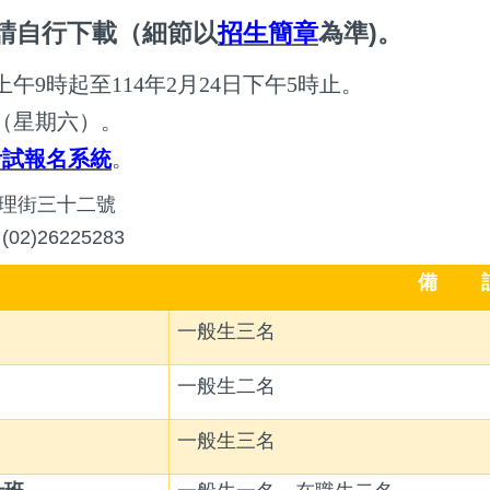
請自行下載（細節以
招生簡章
為準
)
。
上午9時起至114年2月24日下午5時止。
日（星期六）。
考試報名系統
。
理街三十二號
02)26225283
備
一般生三名
一般生二名
一般生三名